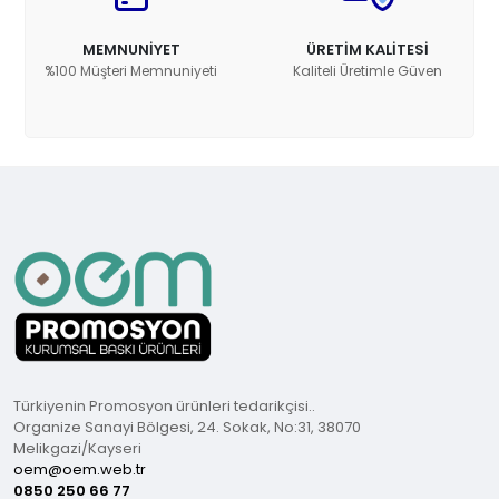
MEMNUNİYET
ÜRETİM KALİTESİ
%100 Müşteri Memnuniyeti
Kaliteli Üretimle Güven
Türkiyenin Promosyon ürünleri tedarikçisi..
Organize Sanayi Bölgesi, 24. Sokak, No:31, 38070
Melikgazi/Kayseri
oem@oem.web.tr
0850 250 66 77