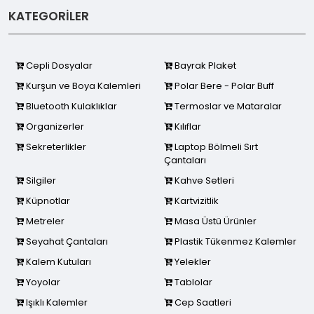
KATEGORİLER
Cepli Dosyalar
Bayrak Plaket
Kurşun ve Boya Kalemleri
Polar Bere - Polar Buff
Bluetooth Kulaklıklar
Termoslar ve Mataralar
Organizerler
Kılıflar
Sekreterlikler
Laptop Bölmeli Sırt
Çantaları
Silgiler
Kahve Setleri
Küpnotlar
Kartvizitlik
Metreler
Masa Üstü Ürünler
Seyahat Çantaları
Plastik Tükenmez Kalemler
Kalem Kutuları
Yelekler
Yoyolar
Tablolar
Işıklı Kalemler
Cep Saatleri