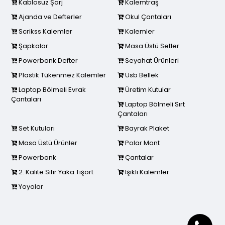
Kablosuz Şarj
Kalemtraş
Ajanda ve Defterler
Okul Çantaları
Scrikss Kalemler
Kalemler
Şapkalar
Masa Üstü Setler
Powerbank Defter
Seyahat Ürünleri
Plastik Tükenmez Kalemler
Usb Bellek
Laptop Bölmeli Evrak
Üretim Kutular
Çantaları
Laptop Bölmeli Sırt
Çantaları
Set Kutuları
Bayrak Plaket
Masa Üstü Ürünler
Polar Mont
Powerbank
Çantalar
2. Kalite Sıfır Yaka Tişört
Işıklı Kalemler
Yoyolar