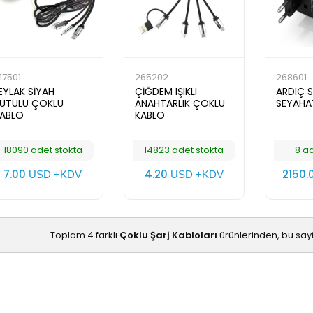
17501
265202
268601
EYLAK SİYAH
ÇİĞDEM IŞIKLI
ARDIÇ S
UTULU ÇOKLU
ANAHTARLIK ÇOKLU
SEYAHA
ABLO
KABLO
18090 adet stokta
14823 adet stokta
8 a
7.00
4.20
2150.
USD +KDV
USD +KDV
Toplam 4 farklı
Çoklu Şarj Kabloları
ürünlerinden, bu say