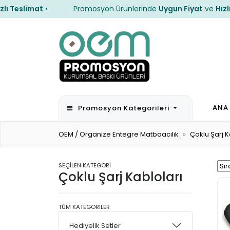
Teslimat
•
Promosyon Ürünlerinde
Uygun Fiyat
ve
Hızlı Te
Teslimat
•
Promosyon Ürünlerinde
Uygun Fiyat
ve
Hızlı Te
ANA
Promosyon Kategorileri
OEM / Organize Entegre Matbaacılık
Çoklu Şarj K
SEÇİLEN KATEGORİ
Çoklu Şarj Kabloları
TÜM KATEGORİLER
Hediyelik Setler