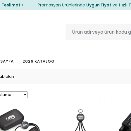
slimat
•
Promosyon Ürünlerinde
Uygun Fiyat
ve
Hızlı Tesl
slimat
•
Promosyon Ürünlerinde
Uygun Fiyat
ve
Hızlı Tesl
 SAYFA
2026 KATALOG
abloları