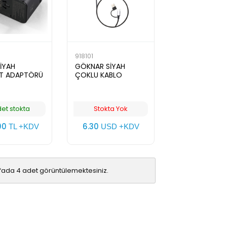
918101
İYAH
GÖKNAR SİYAH
T ADAPTÖRÜ
ÇOKLU KABLO
det stokta
Stokta Yok
00
6.30
TL +KDV
USD +KDV
fada 4 adet görüntülemektesiniz.