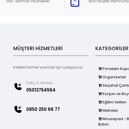
Hızlı Teslimat Seçenekleri
%100 Müşteri Memnuniy
MÜŞTERİ HİZMETLERİ
KATEGORİLER
Kaliteli hizmet sunmak için çalışıyoruz.
Porselen Kupa
Organizerler
Satış & destek
Seyahat Çanta
05013754564
Kurşun ve Boy
Eğitim Setleri
0850 250 66 77
Metreler
Mousepad - Bar
Balon