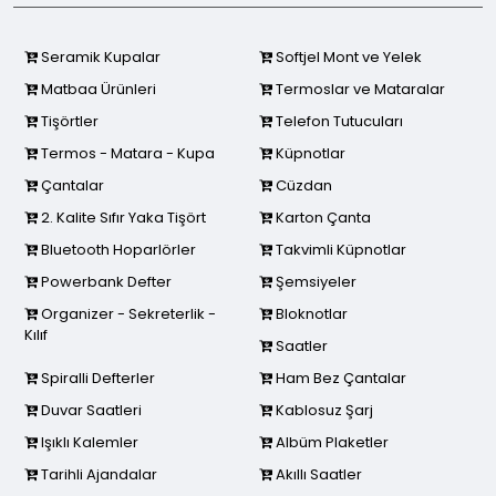
Seramik Kupalar
Softjel Mont ve Yelek
Matbaa Ürünleri
Termoslar ve Mataralar
Tişörtler
Telefon Tutucuları
Termos - Matara - Kupa
Küpnotlar
Çantalar
Cüzdan
2. Kalite Sıfır Yaka Tişört
Karton Çanta
Bluetooth Hoparlörler
Takvimli Küpnotlar
Powerbank Defter
Şemsiyeler
Organizer - Sekreterlik -
Bloknotlar
Kılıf
Saatler
Spiralli Defterler
Ham Bez Çantalar
Duvar Saatleri
Kablosuz Şarj
Işıklı Kalemler
Albüm Plaketler
Tarihli Ajandalar
Akıllı Saatler