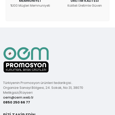
MEMNUNİYET
ÜRETİM KALİTESİ
%100 Müşteri Memnuniyeti
Kaliteli Üretimle Güven
Türkiyenin Promosyon ürünleri tedarikçisi..
Organize Sanayi Bölgesi, 24. Sokak, No:31, 38070
Melikgazi/Kayseri
oem@oem.web.tr
0850 250 66 77