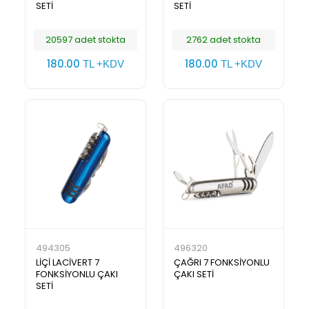
SETİ
SETİ
20597 adet stokta
2762 adet stokta
180.00
180.00
TL +KDV
TL +KDV
494305
496320
LİÇİ LACİVERT 7
ÇAĞRI 7 FONKSİYONLU
FONKSİYONLU ÇAKI
ÇAKI SETİ
SETİ