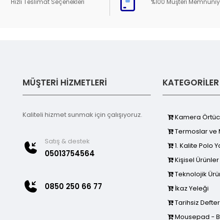
Hızlı Teslimat Seçenekleri
%100 Müşteri Memnuniy
MÜŞTERİ HİZMETLERİ
KATEGORİLER
Kaliteli hizmet sunmak için çalışıyoruz.
Kamera Örtü
Termoslar ve 
Satış & destek
1. Kalite Polo Y
05013754564
Kişisel Ürünler
Teknolojik Ürü
0850 250 66 77
İkaz Yeleği
Tarihsiz Defter
Mousepad - Bar