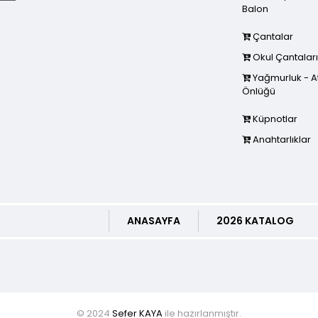
Balon
Çantalar
Okul Çantaları
Yağmurluk - At
Önlüğü
Küpnotlar
Anahtarlıklar
ANASAYFA
2026 KATALOG
© 2024
Sefer KAYA
ile hazırlanmıştır.