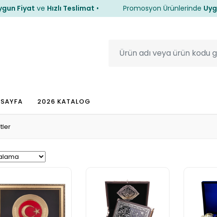
 Fiyat
ve
Hızlı Teslimat
•
Promosyon Ürünlerinde
Uygun F
 Fiyat
ve
Hızlı Teslimat
•
Promosyon Ürünlerinde
Uygun F
 SAYFA
2026 KATALOG
tler