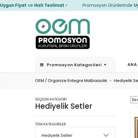
n Fiyat
ve
Hızlı Teslimat
•
Promosyon Ürünlerinde
Uygun
n Fiyat
ve
Hızlı Teslimat
•
Promosyon Ürünlerinde
Uygun
ANA
Promosyon Kategorileri
OEM / Organize Entegre Matbaacılık
Hediyelik Se
SEÇİLEN KATEGORİ
Hediyelik Setler
TÜM KATEGORİLER
Hediyelik Setler