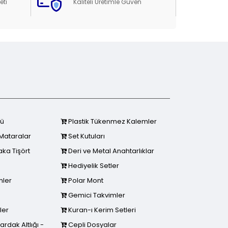
eti
Kaliteli Üretimle Güven
cü
Plastik Tükenmez Kalemler
Mataralar
Set Kutuları
aka Tişört
Deri ve Metal Anahtarlıklar
Hediyelik Setler
nler
Polar Mont
Gemici Takvimler
ler
Kuran-ı Kerim Setleri
dak Altlığı -
Cepli Dosyalar