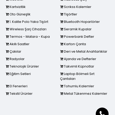
Kartvizitlik
Scrikss Kalemler
Oto Güneşlik
Tişörtler
1. Kalite Polo Yaka Tişört
Bluetooth Hoparlörler
Wireless Şarj Cihazları
Seramik Kupalar
Termos - Matara - Kupa
Powerbank Defter
Akıllı Saatler
Karton Çanta
Çakılar
Deri ve Metal Anahtarlıklar
Radyolar
Ajanda ve Defterler
Teknolojik Ürünler
Takvimli Küpnotlar
Eğitim Setleri
Laptop Bölmeli Sırt
Çantaları
El Fenerleri
Tohumlu Kalemler
Tekstil Ürünler
Metal Tükenmez Kalemler